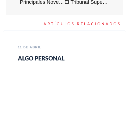
Principales Novedades Fiscales de Fin de Año: Análisis de la Ley 7/2024 y los Reales Decretos-Leyes 9/2024 y 10/2024
El Tribunal Superior de Justicia de Galicia reconoce el derecho de un arrendador de pisos durante 10 meses al año a beneficiarse de la reducción en el IRPF.
ARTÍCULOS RELACIONADOS
11 DE ABRIL
ALGO PERSONAL