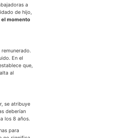
abajadoras a
idado de hijo,
 el momento
á remunerado.
uido. En el
establece que,
lta al
r, se atribuye
as deberían
a los 8 años.
nas para
 no significa