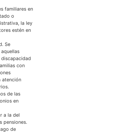
es familiares en
tado o
strativa, la ley
tores estén en
d. Se
 aquellas
e discapacidad
familias con
iones
a atención
ios.
os de las
monios en
 a la del
s pensiones.
Pago de