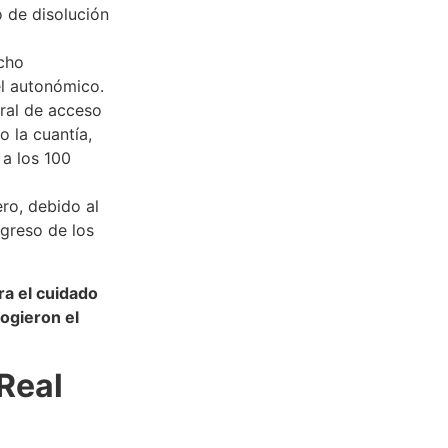
o de disolución
echo
el autonómico.
ral de acceso
 la cuantía,
 a los 100
ro, debido al
ngreso de los
ra el cuidado
cogieron el
Real