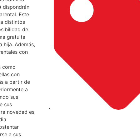
) dispondrán
arental. Este
a distintos
osibilidad de
ma gratuita
a hija. Además,
rentales con
án como
ellas con
s a partir de
eriormente a
ando sus
e sus
tra novedad es
dia
ostentar
rse a sus