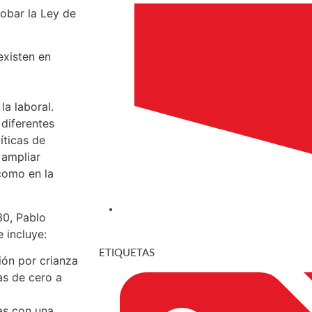
robar la Ley de
existen en
la laboral.
 diferentes
íticas de
 ampliar
como en la
30, Pablo
 incluye:
ETIQUETAS
ión por crianza
as de cero a
ias con una