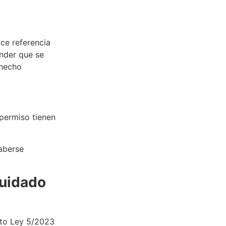
ace referencia
ender que se
 hecho
 permiso tienen
haberse
cuidado
eto Ley 5/2023