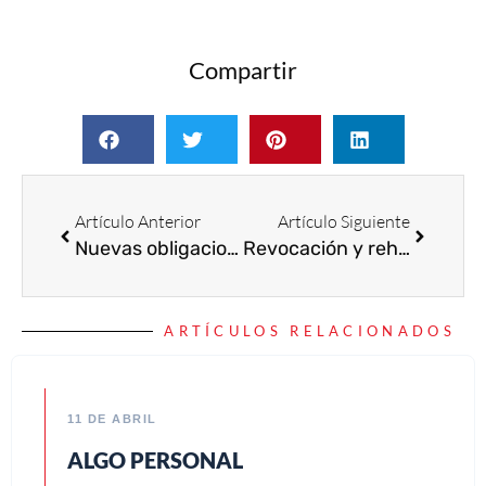
Compartir
Artículo Anterior
Artículo Siguiente
Nuevas obligaciones para las empresas de 50 o más trabajadores a partir de enero y marzo de 2024: La Ley 2/2023, de 20 de febrero, de protección del denunciante, y la Ley 4/2023, de 28 de febrero, para la igualdad real y efectiva de las personas trans y para la garantía de los derechos de las personas LGTBI.
Revocación y rehabilitación del NIF
ARTÍCULOS RELACIONADOS
11 DE ABRIL
ALGO PERSONAL