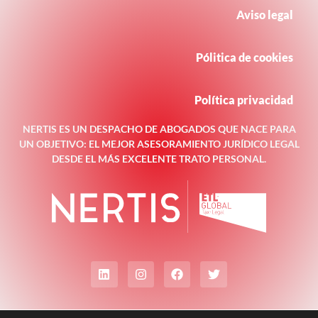
Aviso legal
Pólitica de cookies
Política privacidad
NERTIS ES UN DESPACHO DE ABOGADOS QUE NACE PARA
UN OBJETIVO: EL MEJOR ASESORAMIENTO JURÍDICO LEGAL
DESDE EL MÁS EXCELENTE TRATO PERSONAL.