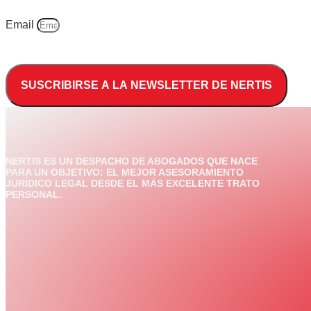
Email
SUSCRIBIRSE A LA NEWSLETTER DE NERTIS
NERTIS ES UN DESPACHO DE ABOGADOS QUE NACE
PARA UN OBJETIVO: EL MEJOR ASESORAMIENTO
JURÍDICO LEGAL DESDE EL MÁS EXCELENTE TRATO
PERSONAL.