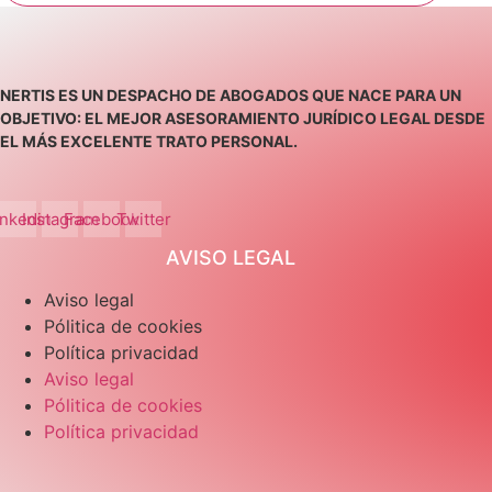
NERTIS ES UN DESPACHO DE ABOGADOS QUE NACE PARA UN
OBJETIVO: EL MEJOR ASESORAMIENTO JURÍDICO LEGAL DESDE
EL MÁS EXCELENTE TRATO PERSONAL.
inkedin
Instagram
Facebook
Twitter
AVISO LEGAL
Aviso legal
Pólitica de cookies
Política privacidad
Aviso legal
Pólitica de cookies
Política privacidad