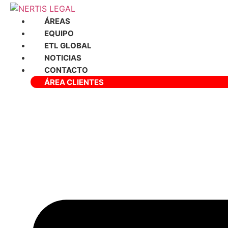
Ir
al
ÁREAS
contenido
EQUIPO
ETL GLOBAL
NOTICIAS
CONTACTO
ÁREA CLIENTES