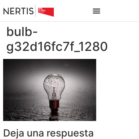
bulb-
g32d16fc7f_1280
Deja una respuesta