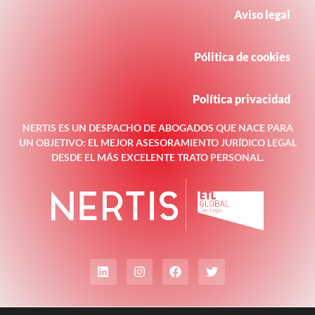
Aviso legal
Pólitica de cookies
Política privacidad
NERTIS ES UN DESPACHO DE ABOGADOS QUE NACE PARA
UN OBJETIVO: EL MEJOR ASESORAMIENTO JURÍDICO LEGAL
DESDE EL MÁS EXCELENTE TRATO PERSONAL.