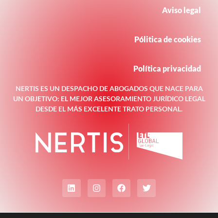
Aviso legal
Pólitica de cookies
Política privacidad
NERTIS ES UN DESPACHO DE ABOGADOS QUE NACE PARA
UN OBJETIVO: EL MEJOR ASESORAMIENTO JURÍDICO LEGAL
DESDE EL MÁS EXCELENTE TRATO PERSONAL.