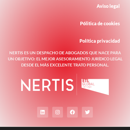
Aviso legal
Pólitica de cookies
Política privacidad
NERTIS ES UN DESPACHO DE ABOGADOS QUE NACE PARA
UN OBJETIVO: EL MEJOR ASESORAMIENTO JURÍDICO LEGAL
DESDE EL MÁS EXCELENTE TRATO PERSONAL.