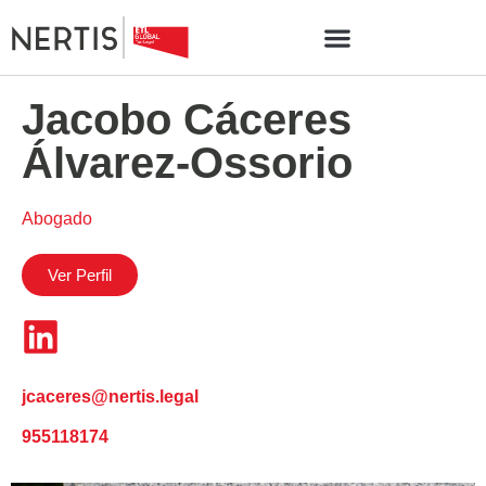
Jacobo Cáceres
Álvarez-Ossorio
Abogado
Ver Perfil
jcaceres@nertis.legal
955118174