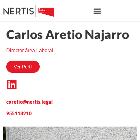
Carlos Aretio Najarro
Director área Laboral
Ver Perfil
caretio@nertis.legal
955118210