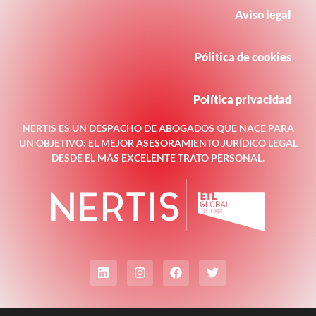
Aviso legal
Pólitica de cookies
Política privacidad
NERTIS ES UN DESPACHO DE ABOGADOS QUE NACE PARA
UN OBJETIVO: EL MEJOR ASESORAMIENTO JURÍDICO LEGAL
DESDE EL MÁS EXCELENTE TRATO PERSONAL.