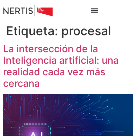
Etiqueta:
procesal
La intersección de la
Inteligencia artificial: una
realidad cada vez más
cercana