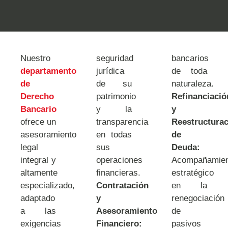
Nuestro
seguridad
bancarios
departamento
jurídica
de toda
de
de su
naturaleza.
Derecho
patrimonio
Refinanciació
Bancario
y la
y
ofrece un
transparencia
Reestructura
asesoramiento
en todas
de
legal
sus
Deuda:
integral y
operaciones
Acompañamien
altamente
financieras.
estratégico
especializado,
Contratación
en la
adaptado
y
renegociación
a las
Asesoramiento
de
exigencias
Financiero:
pasivos