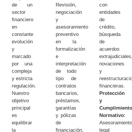
de un
Revisión,
con
sector
negociación
entidades
financiero
y
de
en
asesoramiento
crédito,
constante
preventivo
búsqueda
evolución
en la
de
y
formalización
acuerdos
marcado
e
extrajudiciales
por una
interpretación
novaciones
compleja
de todo
y
y estricta
tipo de
reestructuraci
regulación.
contratos
financieras.
Nuestro
bancarios,
Protección
objetivo
préstamos,
y
principal
garantías
Cumplimient
es
y pólizas
Normativo:
equilibrar
de
Asesoramient
la
financiación.
legal