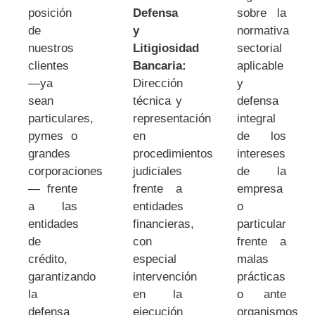
posición
Defensa
sobre la
de
y
normativa
nuestros
Litigiosidad
sectorial
clientes
Bancaria:
aplicable
—ya
Dirección
y
sean
técnica y
defensa
particulares,
representación
integral
pymes o
en
de los
grandes
procedimientos
intereses
corporaciones
judiciales
de la
— frente
frente a
empresa
a las
entidades
o
entidades
financieras,
particular
de
con
frente a
crédito,
especial
malas
garantizando
intervención
prácticas
la
en la
o ante
defensa
ejecución
organismos